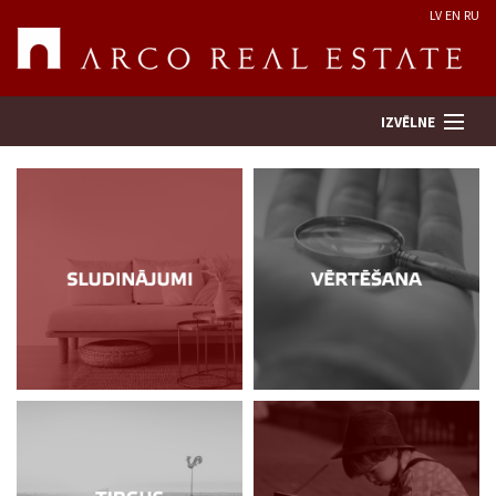
LV
EN
RU
IZVĒLNE
Meklēt īpašumu
Novērtēt īpašumu
Uzņēmums
Pakalpojumi
Kontakti