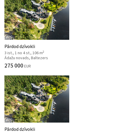
Pārdod dzīvokli
2
3 ist., 1 no 4 st., 106 m
Ādažu novads, Baltezers
275 000
EUR
Pārdod dzīvokli