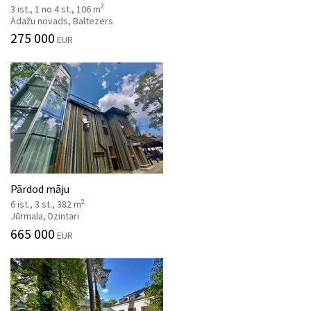
2
3 ist., 1 no 4 st., 106 m
Ādažu novads, Baltezers
275 000
EUR
Pārdod māju
2
6 ist., 3 st., 382 m
Jūrmala, Dzintari
665 000
EUR