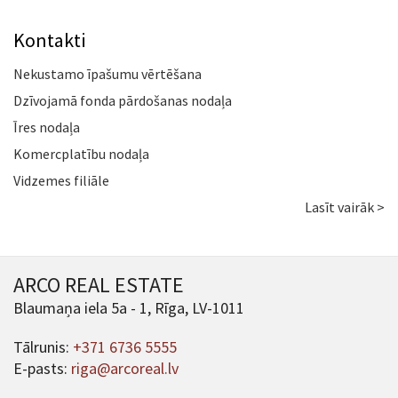
Kontakti
Nekustamo īpašumu vērtēšana
Dzīvojamā fonda pārdošanas nodaļa
Īres nodaļa
Komercplatību nodaļa
Vidzemes filiāle
Lasīt vairāk >
ARCO REAL ESTATE
Blaumaņa iela 5a - 1, Rīga, LV-1011
Tālrunis:
+371 6736 5555
E-pasts:
riga@arcoreal.lv