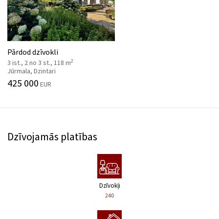
Pārdod dzīvokli
2
3 ist., 2 no 3 st., 118 m
Jūrmala, Dzintari
425 000
EUR
Dzīvojamās platības
Dzīvokļi
240