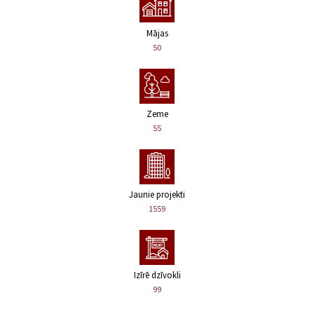
Mājas
50
Zeme
55
Jaunie projekti
1559
Izīrē dzīvokli
99