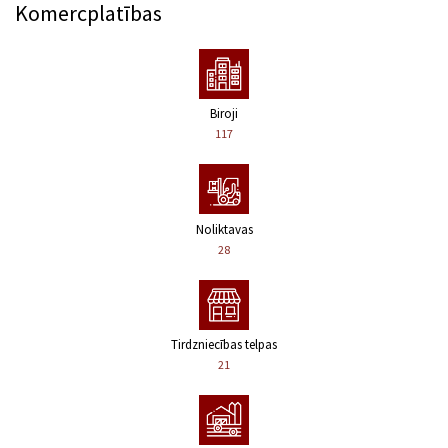
Komercplatības
Biroji
117
Noliktavas
28
Tirdzniecības telpas
21