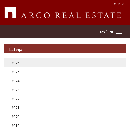
LV
EN
RU
IZVĒLNE
Latvija
Meklēt īpašumu
2026
2025
Novērtēt īpašumu
2024
Uzņēmums
2023
2022
Pakalpojumi
2021
2020
Kontakti
2019