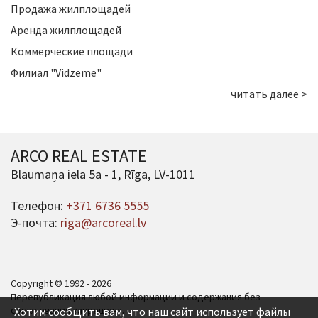
Продажа жилплощадей
Аренда жилплощадей
Коммерческие площади
Филиал "Vidzeme"
читать далее >
ARCO REAL ESTATE
Blaumaņa iela 5a - 1, Rīga, LV-1011
Телефон:
+371 6736 5555
Э-почта:
riga@arcoreal.lv
Copyright © 1992 - 2026
Перепубликация любой информации и содержания без
согласования запрещена.
Хотим сообщить вам, что наш сайт использует файлы