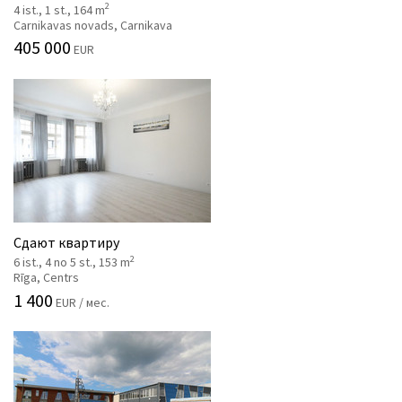
2
4 ist., 1 st., 164 m
Carnikavas novads, Carnikava
405 000
EUR
Сдают квартиру
2
6 ist., 4 no 5 st., 153 m
Rīga, Centrs
1 400
EUR / мес.