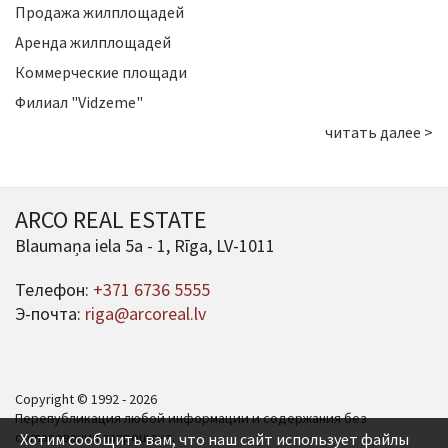
Продажа жилплощадей
Аренда жилплощадей
Коммерческие площади
Филиал "Vidzeme"
читать далее >
ARCO REAL ESTATE
Blaumaņa iela 5a - 1, Rīga, LV-1011
Телефон:
+371 6736 5555
Э-почта:
riga@arcoreal.lv
Copyright © 1992 - 2026
Перепубликация любой информации и содержания без
согласования запрещена.
Хотим сообщить вам, что наш сайт использует файлы