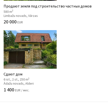
Продают земля под строительство частных домов
2
580 m
Limbažu novads, Vārzas
20 000
EUR
Сдают дом
2
6 ist., 2 st., 250 m
Ādažu novads, Alderi
1 400
EUR / мес.