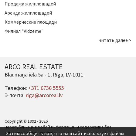
Продажа жилплощадей
Аренда жилплощадей
Коммерческие площади
Филиал "Vidzeme"
читать далее >
ARCO REAL ESTATE
Blaumaņa iela 5a - 1, Rīga, LV-1011
Телефон:
+371 6736 5555
Э-почта:
riga@arcoreal.lv
Copyright © 1992 - 2026
Перепубликация любой информации и содержания без
согласования запрещена.
Хотим сообщить вам, что наш сайт использует файлы