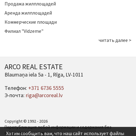
Продажа жилплощадей
Аренда жилплощадей
Коммерческие площади
Филиал "Vidzeme"
читать далее >
ARCO REAL ESTATE
Blaumaņa iela 5a - 1, Rīga, LV-1011
Телефон:
+371 6736 5555
Э-почта:
riga@arcoreal.lv
Copyright © 1992 - 2026
Перепубликация любой информации и содержания без
согласования запрещена.
Хотим сообщить вам, что наш сайт использует файлы