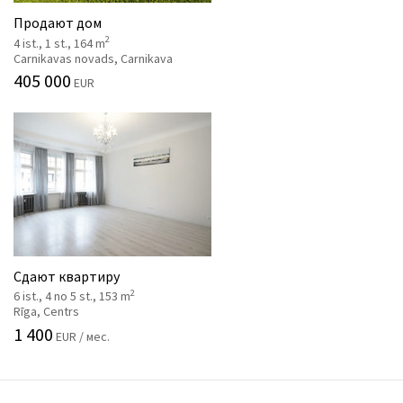
Продают дом
2
4 ist., 1 st., 164 m
Carnikavas novads, Carnikava
405 000
EUR
Сдают квартиру
2
6 ist., 4 no 5 st., 153 m
Rīga, Centrs
1 400
EUR / мес.