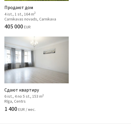
Продают дом
2
4 ist., 1 st., 164 m
Carnikavas novads, Carnikava
405 000
EUR
Сдают квартиру
2
6 ist., 4 no 5 st., 153 m
Rīga, Centrs
1 400
EUR / мес.