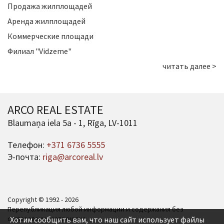
Продажа жилплощадей
Аренда жилплощадей
Коммерческие площади
Филиал "Vidzeme"
читать далее >
ARCO REAL ESTATE
Blaumaņa iela 5a - 1, Rīga, LV-1011
Телефон:
+371 6736 5555
Э-почта:
riga@arcoreal.lv
Copyright © 1992 - 2026
Перепубликация любой информации и содержания без
согласования запрещена.
Хотим сообщить вам, что наш сайт использует файлы