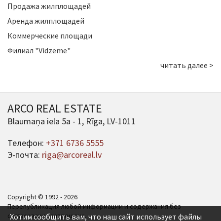
Продажа жилплощадей
Аренда жилплощадей
Коммерческие площади
Филиал "Vidzeme"
читать далее >
ARCO REAL ESTATE
Blaumaņa iela 5a - 1, Rīga, LV-1011
Телефон:
+371 6736 5555
Э-почта:
riga@arcoreal.lv
Copyright © 1992 - 2026
Перепубликация любой информации и содержания без
согласования запрещена.
Хотим сообщить вам, что наш сайт использует файлы