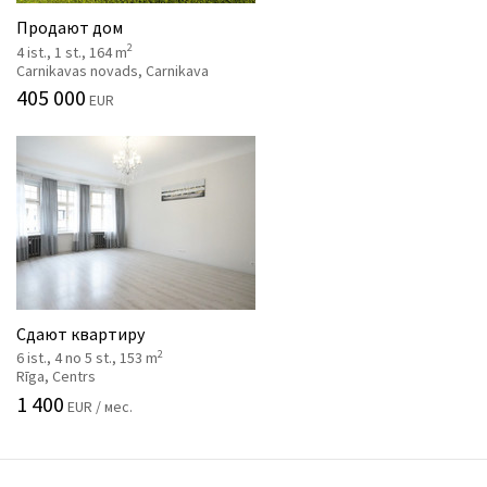
Продают дом
2
4 ist., 1 st., 164 m
Carnikavas novads, Carnikava
405 000
EUR
Сдают квартиру
2
6 ist., 4 no 5 st., 153 m
Rīga, Centrs
1 400
EUR / мес.