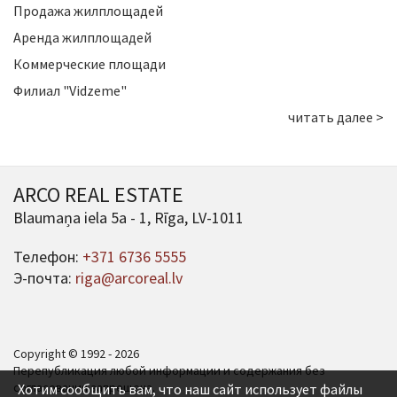
Продажа жилплощадей
Аренда жилплощадей
Коммерческие площади
Филиал "Vidzeme"
читать далее >
ARCO REAL ESTATE
Blaumaņa iela 5a - 1, Rīga, LV-1011
Телефон:
+371 6736 5555
Э-почта:
riga@arcoreal.lv
Copyright © 1992 - 2026
Перепубликация любой информации и содержания без
согласования запрещена.
Хотим сообщить вам, что наш сайт использует файлы