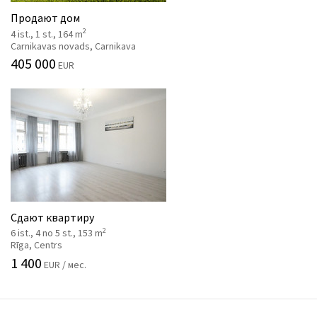
Продают дом
2
4 ist., 1 st., 164 m
Carnikavas novads, Carnikava
405 000
EUR
Сдают квартиру
2
6 ist., 4 no 5 st., 153 m
Rīga, Centrs
1 400
EUR / мес.