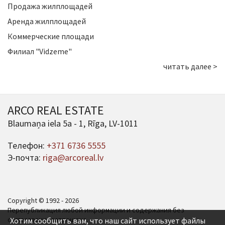
Продажа жилплощадей
Аренда жилплощадей
Коммерческие площади
Филиал "Vidzeme"
читать далее >
ARCO REAL ESTATE
Blaumaņa iela 5a - 1, Rīga, LV-1011
Телефон:
+371 6736 5555
Э-почта:
riga@arcoreal.lv
Copyright © 1992 - 2026
Перепубликация любой информации и содержания без
согласования запрещена.
Хотим сообщить вам, что наш сайт использует файлы