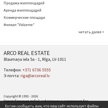
Продажа жилплощадей
Аренда жилплощадей
Коммерческие площади
Филиал "Vidzeme"
читать далее >
ARCO REAL ESTATE
Blaumaņa iela 5a - 1, Rīga, LV-1011
Телефон:
+371 6736 5555
Э-почта:
riga@arcoreal.lv
Copyright © 1992 - 2026
Перепубликация любой информации и содержания без
согласования запрещена.
Хотим сообщить вам, что наш сайт использует файлы