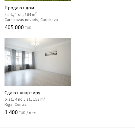
Продают дом
2
4 ist., 1 st., 164 m
Carnikavas novads, Carnikava
405 000
EUR
Сдают квартиру
2
6 ist., 4 no 5 st., 153 m
Rīga, Centrs
1 400
EUR / мес.