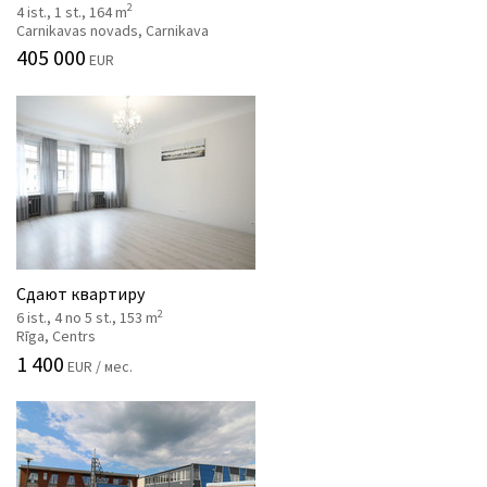
2
4 ist., 1 st., 164 m
Carnikavas novads, Carnikava
405 000
EUR
Сдают квартиру
2
6 ist., 4 no 5 st., 153 m
Rīga, Centrs
1 400
EUR / мес.