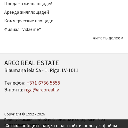
Продажа жилплощадей
Аренда жилплощадей
Коммерческие площади
Филиал "Vidzeme"
читать далее >
ARCO REAL ESTATE
Blaumaņa iela 5a - 1, Rīga, LV-1011
Телефон:
+371 6736 5555
Э-почта:
riga@arcoreal.lv
Copyright © 1992 - 2026
Перепубликация любой информации и содержания без
согласования запрещена.
Хотим сообщить вам, что наш сайт использует файлы