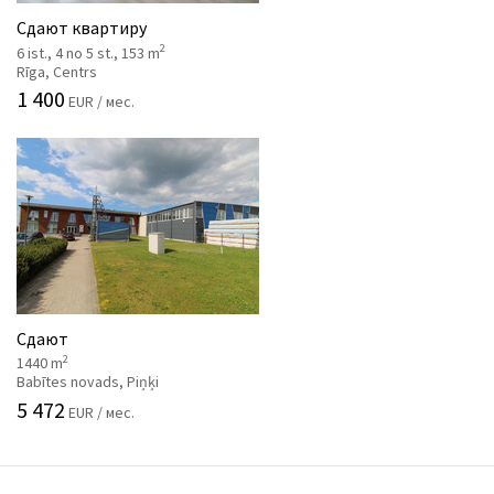
Сдают квартиру
2
6 ist., 4 no 5 st., 153 m
Rīga, Centrs
1 400
EUR / мес.
Сдают
2
1440 m
Babītes novads, Piņķi
5 472
EUR / мес.