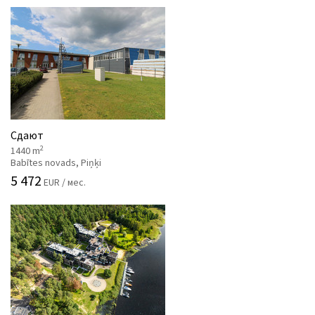
Сдают
2
1440 m
Babītes novads, Piņķi
5 472
EUR / мес.