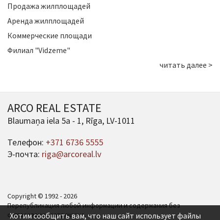
Продажа жилплощадей
Аренда жилплощадей
Коммерческие площади
Филиал "Vidzeme"
читать далее >
ARCO REAL ESTATE
Blaumaņa iela 5a - 1, Rīga, LV-1011
Телефон:
+371 6736 5555
Э-почта:
riga@arcoreal.lv
Copyright © 1992 - 2026
Перепубликация любой информации и содержания без
согласования запрещена.
Хотим сообщить вам, что наш сайт использует файлы