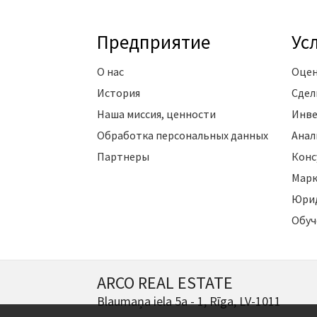
Предприятие
Ус
О нас
Оцен
История
Сдел
Наша миссия, ценности
Инве
Обработка персональных данных
Анал
Партнеры
Конс
Марк
Юрид
Обуч
ARCO REAL ESTATE
Blaumaņa iela 5a - 1, Rīga, LV-1011