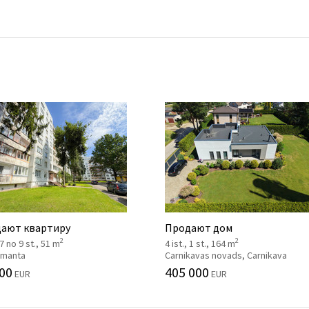
ают квартиру
Продают дом
2
2
 7 no 9 st., 51 m
4 ist., 1 st., 164 m
 Imanta
Carnikavas novads, Carnikava
00
405 000
EUR
EUR