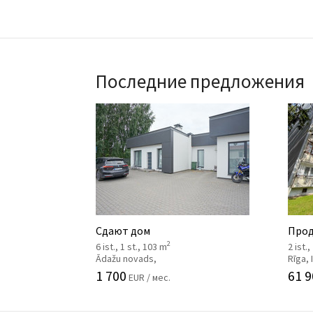
Последние предложения
Сдают дом
Прод
2
6 ist., 1 st., 103 m
2 ist.,
Ādažu novads,
Rīga,
1 700
61 9
EUR / мес.