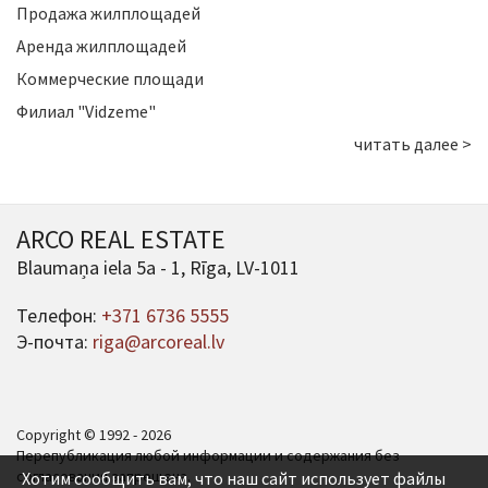
Продажа жилплощадей
Аренда жилплощадей
Коммерческие площади
Филиал "Vidzeme"
читать далее >
ARCO REAL ESTATE
Blaumaņa iela 5a - 1, Rīga, LV-1011
Телефон:
+371 6736 5555
Э-почта:
riga@arcoreal.lv
Copyright © 1992 - 2026
Перепубликация любой информации и содержания без
согласования запрещена.
Хотим сообщить вам, что наш сайт использует файлы