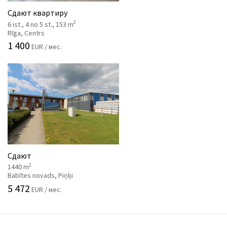
Сдают квартиру
2
6 ist., 4 no 5 st., 153 m
Rīga, Centrs
1 400
EUR / мес.
Сдают
2
1440 m
Babītes novads, Piņķi
5 472
EUR / мес.