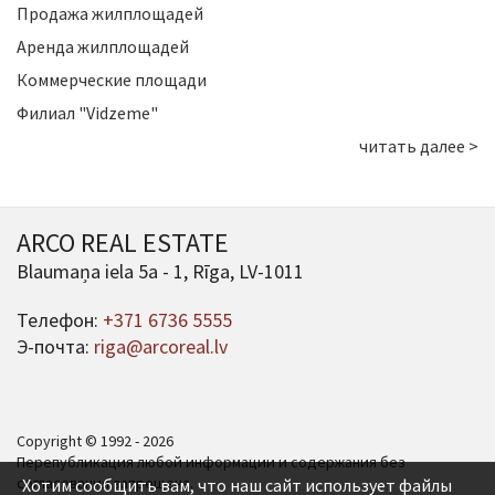
Продажа жилплощадей
Аренда жилплощадей
Коммерческие площади
Филиал "Vidzeme"
читать далее >
ARCO REAL ESTATE
Blaumaņa iela 5a - 1, Rīga, LV-1011
Телефон:
+371 6736 5555
Э-почта:
riga@arcoreal.lv
Copyright © 1992 - 2026
Перепубликация любой информации и содержания без
согласования запрещена.
Хотим сообщить вам, что наш сайт использует файлы