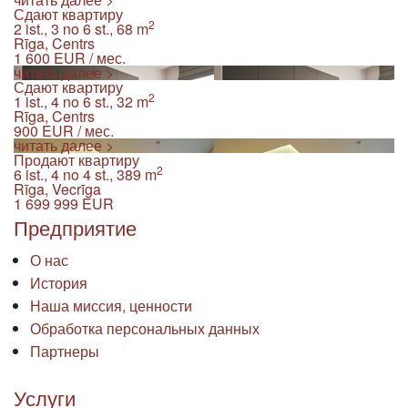
Сдают квартиру
2
2 ist., 3 no 6 st., 68 m
Rīga, Centrs
1 600
EUR / мес.
читать далее >
Сдают квартиру
2
1 ist., 4 no 6 st., 32 m
Rīga, Centrs
900
EUR / мес.
читать далее >
Продают квартиру
2
6 ist., 4 no 4 st., 389 m
Rīga, Vecrīga
1 699 999
EUR
Предприятие
О нас
История
Наша миссия, ценности
Обработка персональных данных
Партнеры
Услуги