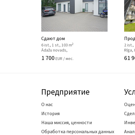
Сдают дом
Прод
2
6 ist., 1 st., 103 m
2 ist.,
Ādažu novads,
Rīga,
1 700
61 9
EUR / мес.
Предприятие
Ус
О нас
Оцен
История
Сдел
Наша миссия, ценности
Инве
Обработка персональных данных
Анал