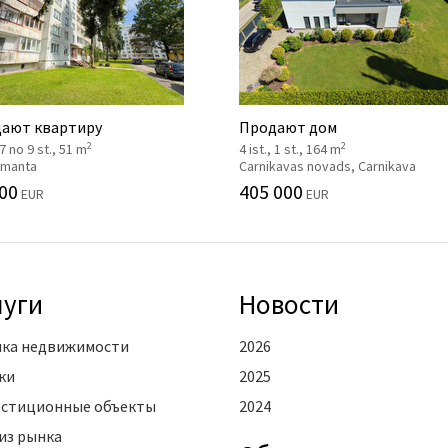
ают квартиру
Продают дом
2
2
 7 no 9 st., 51 m
4 ist., 1 st., 164 m
 Imanta
Carnikavas novads, Carnikava
00
405 000
EUR
EUR
луги
Новости
ка недвижимости
2026
ки
2025
стиционные объекты
2024
из рынка