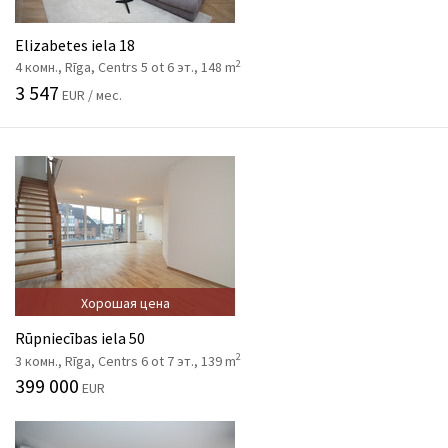
Elizabetes iela 18
2
4 комн., Rīga, Centrs 5 ot 6 эт., 148 m
3 547
EUR / мес.
Хорошая цена
Rūpniecības iela 50
2
3 комн., Rīga, Centrs 6 ot 7 эт., 139 m
399 000
EUR