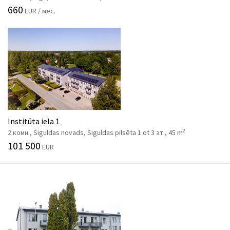
660
EUR / мес.
Institūta iela 1
2
2 комн., Siguldas novads, Siguldas pilsēta 1 ot 3 эт., 45 m
101 500
EUR