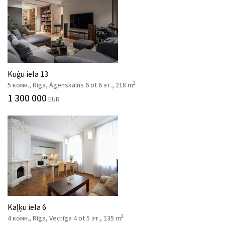
Kuģu iela 13
2
5 комн., Rīga, Āgenskalns 6 ot 6 эт., 218 m
1 300 000
EUR
Kaļķu iela 6
2
4 комн., Rīga, Vecrīga 4 ot 5 эт., 135 m