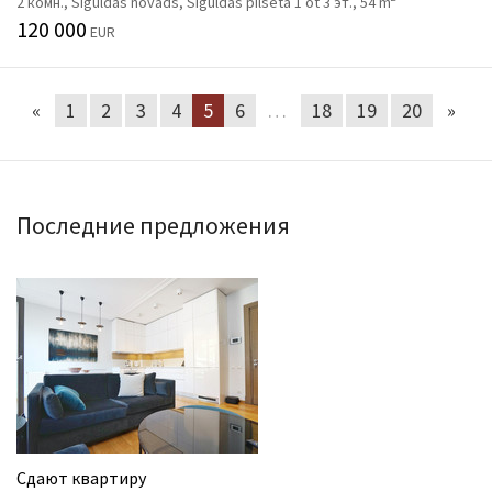
2 комн., Siguldas novads, Siguldas pilsēta 1 ot 3 эт., 54 m
120 000
EUR
«
1
2
3
4
5
6
…
18
19
20
»
Последние предложения
Сдают квартиру