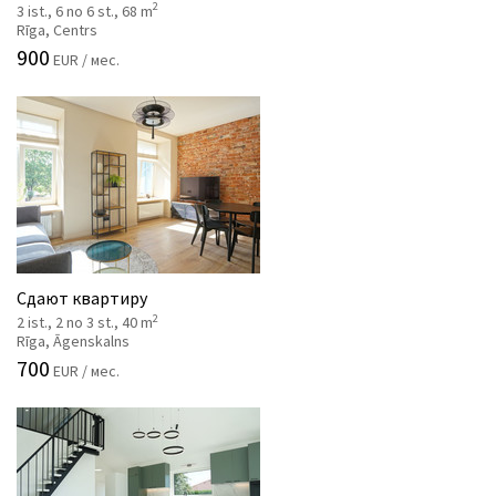
2
3 ist., 6 no 6 st., 68 m
Rīga, Centrs
900
EUR / мес.
Сдают квартиру
2
2 ist., 2 no 3 st., 40 m
Rīga, Āgenskalns
700
EUR / мес.