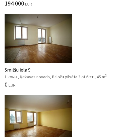
194 000
EUR
Smilšu iela 9
2
1 комн., Ķekavas novads, Baložu pilsēta 3 ot 6 эт., 45 m
0
EUR