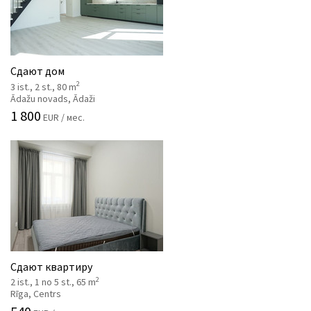
Сдают дом
2
3 ist., 2 st., 80 m
Ādažu novads, Ādaži
1 800
EUR / мес.
Сдают квартиру
2
2 ist., 1 no 5 st., 65 m
Rīga, Centrs