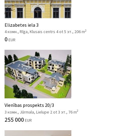
Elizabetes iela 3
2
4 комн., Rīga, Klusais centrs 4 ot 5 эт., 206 m
0
EUR
Vienības prospekts 20/3
2
3 комн., Jūrmala, Lielupe 2 ot 3 эт., 76 m
255 000
EUR