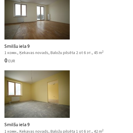
Smilšu iela 9
2
1 комн., Ķekavas novads, Baložu pilsēta 2 ot 6 эт., 45 m
0
EUR
Smilšu iela 9
2
1 комн., Ķekavas novads, Baložu pilsēta 1 ot 6 эт., 42 m