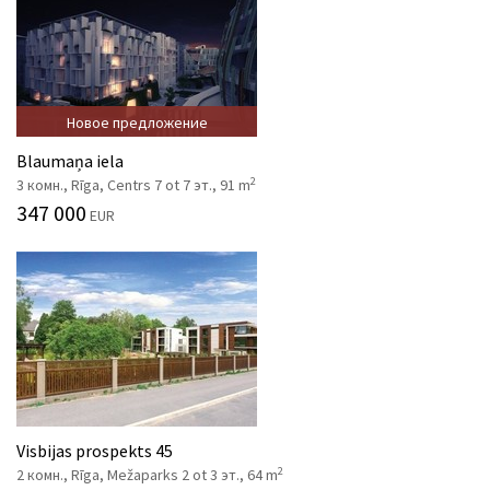
Новое предложение
Blaumaņa iela
2
3 комн., Rīga, Centrs 7 ot 7 эт., 91 m
347 000
EUR
Visbijas prospekts 45
2
2 комн., Rīga, Mežaparks 2 ot 3 эт., 64 m