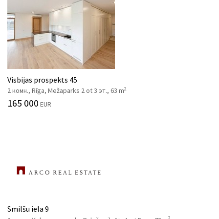
Visbijas prospekts 45
2
2 комн., Rīga, Mežaparks 2 ot 3 эт., 63 m
165 000
EUR
Smilšu iela 9
2