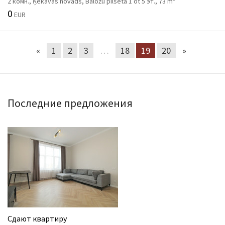
2 комн., Ķekavas novads, Baložu pilsēta 1 ot 5 эт., 73 m
0
EUR
«
1
2
3
…
18
19
20
»
Последние предложения
Сдают квартиру