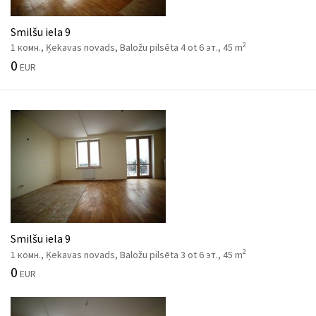
Smilšu iela 9
2
1 комн., Ķekavas novads, Baložu pilsēta 4 ot 6 эт., 45 m
0
EUR
Smilšu iela 9
2
1 комн., Ķekavas novads, Baložu pilsēta 3 ot 6 эт., 45 m
0
EUR