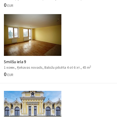
0
EUR
Smilšu iela 9
2
1 комн., Ķekavas novads, Baložu pilsēta 4 ot 6 эт., 45 m
0
EUR