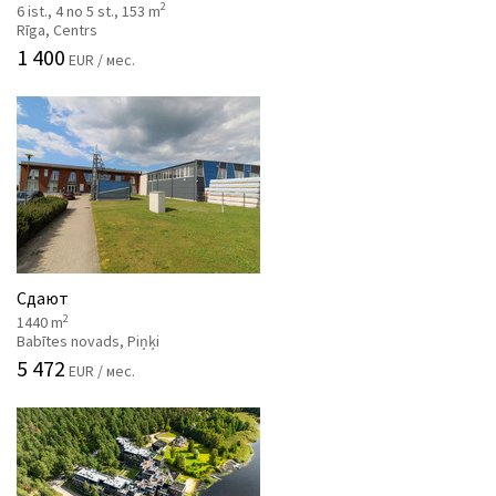
2
6 ist., 4 no 5 st., 153 m
Rīga, Centrs
1 400
EUR / мес.
Сдают
2
1440 m
Babītes novads, Piņķi
5 472
EUR / мес.