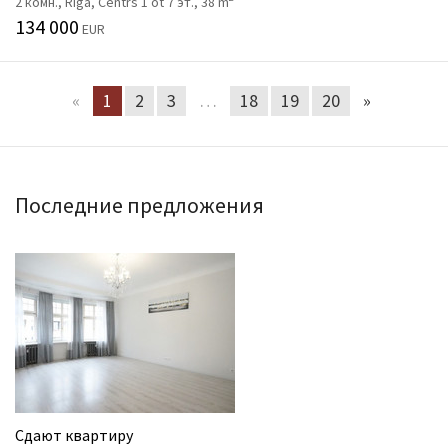
2 комн., Rīga, Centrs 1 ot 7 эт., 38 m
134 000
EUR
«
1
2
3
…
18
19
20
»
Последние предложения
Сдают квартиру