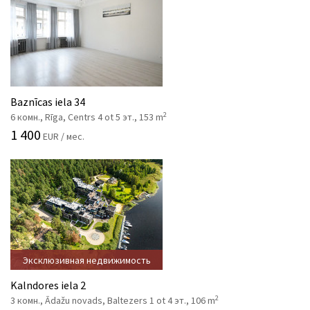
Baznīcas iela 34
2
6 комн., Rīga, Centrs 4 ot 5 эт., 153 m
1 400
EUR / мес.
Эксклюзивная недвижимость
Kalndores iela 2
2
3 комн., Ādažu novads, Baltezers 1 ot 4 эт., 106 m