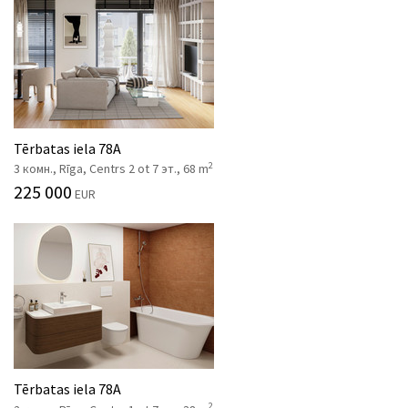
Tērbatas iela 78A
2
3 комн., Rīga, Centrs 2 ot 7 эт., 68 m
225 000
EUR
Tērbatas iela 78A
2