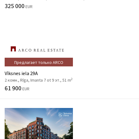
325 000
EUR
Предлагает только ARCO
Vīksnes iela 29A
2
2 комн., Rīga, Imanta 7 ot 9 эт., 51 m
61 900
EUR