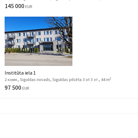
145 000
EUR
Institūta iela 1
2
2 комн., Siguldas novads, Siguldas pilsēta 3 ot 3 эт., 44 m
97 500
EUR