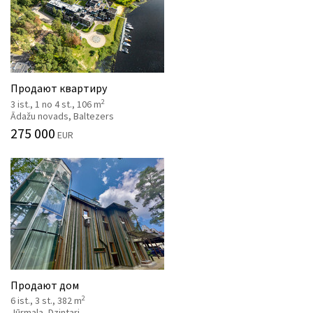
Продают квартиру
2
3 ist., 1 no 4 st., 106 m
Ādažu novads, Baltezers
275 000
EUR
Продают дом
2
6 ist., 3 st., 382 m
Jūrmala, Dzintari