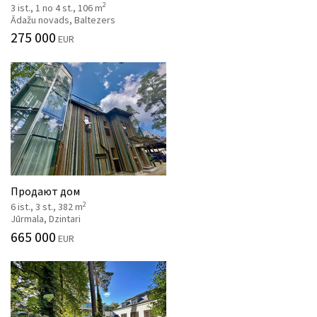
2
3 ist., 1 no 4 st., 106 m
Ādažu novads, Baltezers
275 000
EUR
Продают дом
2
6 ist., 3 st., 382 m
Jūrmala, Dzintari
665 000
EUR