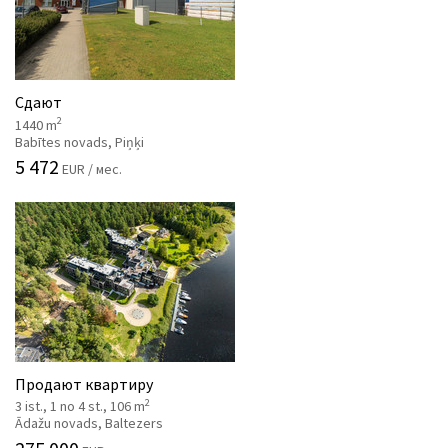
Сдают
2
1440 m
Babītes novads, Piņķi
5 472
EUR / мес.
Продают квартиру
2
3 ist., 1 no 4 st., 106 m
Ādažu novads, Baltezers