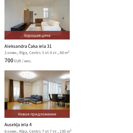
Хорошая цена
Aleksandra Čaka iela 31
2
2 комн., Rīga, Centrs 3 ot 4 эт., 60 m
700
EUR / мес.
Новое предложение
Ausekļa iela 4
2
6 комн., Rīga, Centrs 7 ot 7 эт., 195 m