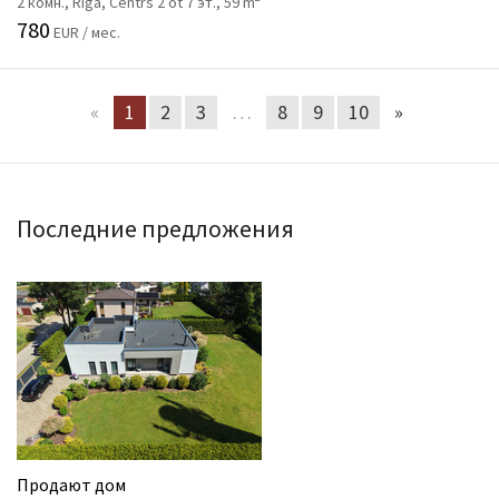
2 комн., Rīga, Centrs 2 ot 7 эт., 59 m
780
EUR / мес.
«
1
2
3
…
8
9
10
»
Последние предложения
Продают дом