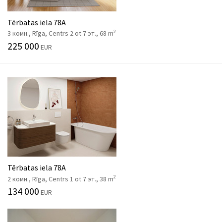
Tērbatas iela 78A
2
3 комн., Rīga, Centrs 2 ot 7 эт., 68 m
225 000
EUR
Tērbatas iela 78A
2
2 комн., Rīga, Centrs 1 ot 7 эт., 38 m
134 000
EUR