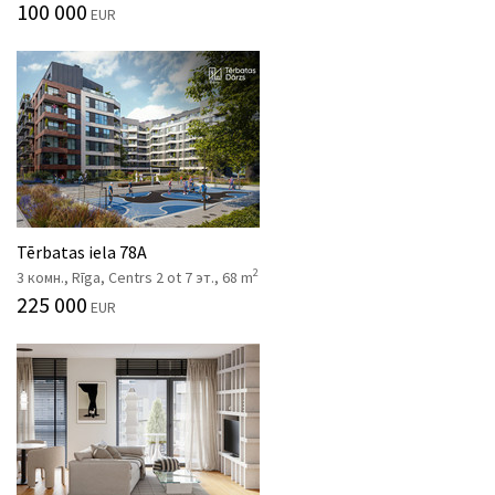
100 000
EUR
Tērbatas iela 78A
2
3 комн., Rīga, Centrs 2 ot 7 эт., 68 m
225 000
EUR