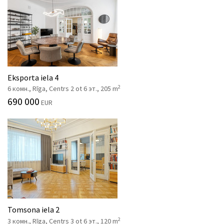
Eksporta iela 4
2
6 комн., Rīga, Centrs 2 ot 6 эт., 205 m
690 000
EUR
Tomsona iela 2
2
3 комн., Rīga, Centrs 3 ot 6 эт., 120 m