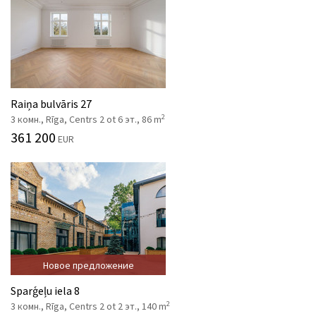
Raiņa bulvāris 27
2
3 комн., Rīga, Centrs 2 ot 6 эт., 86 m
361 200
EUR
Новое предложение
Sparģeļu iela 8
2
3 комн., Rīga, Centrs 2 ot 2 эт., 140 m