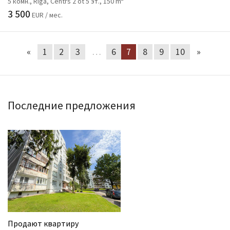
5 комн., Rīga, Centrs 2 ot 5 эт., 150 m
3 500
EUR / мес.
«
1
2
3
…
6
7
8
9
10
»
Последние предложения
Продают квартиру