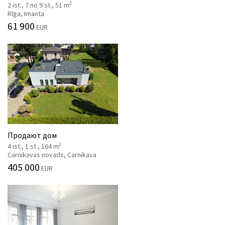
2
2 ist., 7 no 9 st., 51 m
Rīga, Imanta
61 900
EUR
Продают дом
2
4 ist., 1 st., 164 m
Carnikavas novads, Carnikava
405 000
EUR