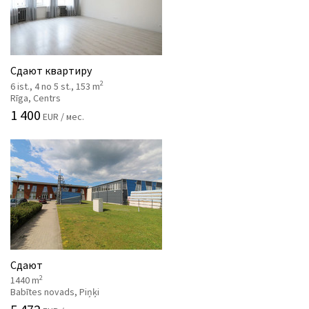
Сдают квартиру
2
6 ist., 4 no 5 st., 153 m
Rīga, Centrs
1 400
EUR / мес.
Сдают
2
1440 m
Babītes novads, Piņķi