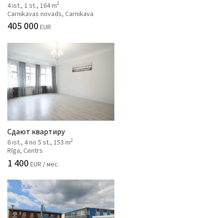
2
4 ist., 1 st., 164 m
Carnikavas novads, Carnikava
405 000
EUR
Сдают квартиру
2
6 ist., 4 no 5 st., 153 m
Rīga, Centrs
1 400
EUR / мес.