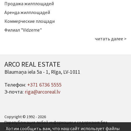
Продажа жилплощадей
Аренда жилплощадей
Коммерческие площади
Филиал "Vidzeme"
читать далее >
ARCO REAL ESTATE
Blaumaņa iela 5a - 1, Rīga, LV-1011
Телефон:
+371 6736 5555
Э-почта:
riga@arcoreal.lv
Copyright © 1992 - 2026
Перепубликация любой информации и содержания без
согласования запрещена.
Хотим сообщить вам, что наш сайт использует файлы