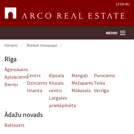
LV
EN
RU
МЕНЮ
Начало
Жилые площади
Rīga
Поиск
Āgenskalns
Centrs
Ķīpsala
Mangaļi
Purvciems
Оценка недвижимости
Aplokciems
Dzirciems
Klusais
Mežaparks
Teika
Bieriņi
Imanta
centrs
Mūkusala
Vecrīga
Предприятие
Latgales
priekšpilsēta
Услуги
Ādažu novads
Kонтакты
Baltezers