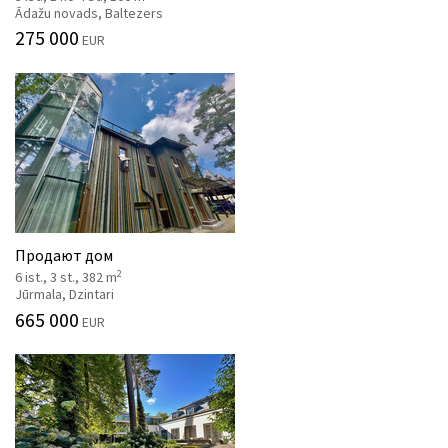
Ādažu novads, Baltezers
275 000
EUR
Продают дом
2
6 ist., 3 st., 382 m
Jūrmala, Dzintari
665 000
EUR