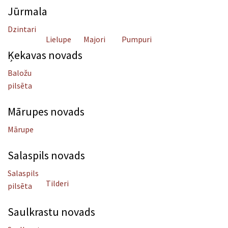
Jūrmala
Dzintari
Lielupe
Majori
Pumpuri
Ķekavas novads
Baložu
pilsēta
Mārupes novads
Mārupe
Salaspils novads
Salaspils
Tilderi
pilsēta
Saulkrastu novads