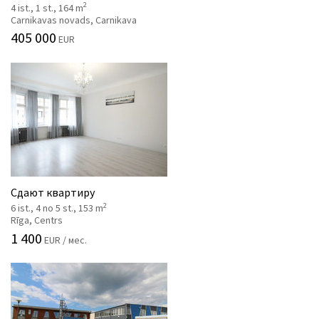
2
4 ist., 1 st., 164 m
Carnikavas novads, Carnikava
405 000
EUR
Сдают квартиру
2
6 ist., 4 no 5 st., 153 m
Rīga, Centrs
1 400
EUR / мес.