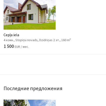
Cepļa iela
2
4 комн., Stopiņu novads, Dzidriņas 2 эт., 160 m
1 500
EUR / мес.
Последние предложения