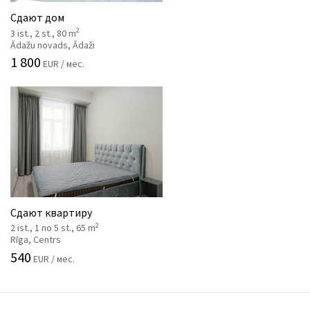
Сдают дом
2
3 ist., 2 st., 80 m
Ādažu novads, Ādaži
1 800
EUR / мес.
Сдают квартиру
2
2 ist., 1 no 5 st., 65 m
Rīga, Centrs
540
EUR / мес.