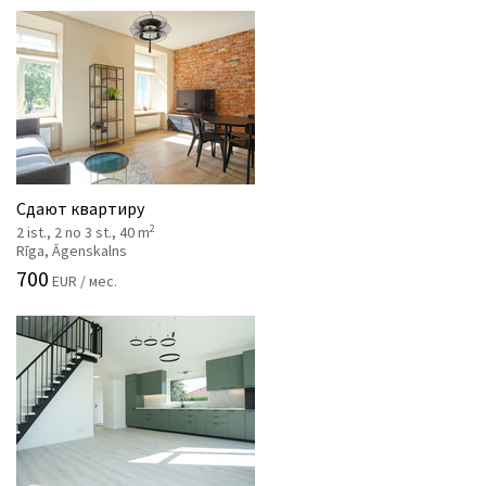
Сдают квартиру
2
2 ist., 2 no 3 st., 40 m
Rīga, Āgenskalns
700
EUR / мес.