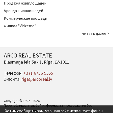
Продажа жилплощадей
Аренда жилплощадей
Коммерческие площади
Филиал "Vidzeme"
читать далее >
ARCO REAL ESTATE
Blaumaņa iela 5a - 1, Rīga, LV-1011
Телефон:
+371 6736 5555
Э-почта:
riga@arcoreal.lv
Copyright © 1992 - 2026
Перепубликация любой информации и содержания без
согласования запрещена.
Хотим сообщить вам, что наш сайт использует файлы