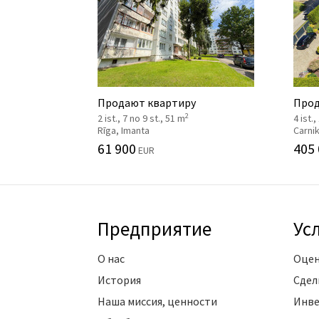
Продают квартиру
Прод
2
2 ist., 7 no 9 st., 51 m
4 ist.,
Rīga, Imanta
Carni
61 900
405
EUR
Предприятие
Ус
О нас
Оцен
История
Сдел
Наша миссия, ценности
Инве