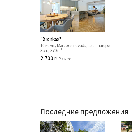
"Brankas"
10 комн., Mārupes novads, Jaunmārupe
2
3 эт., 370 m
2 700
EUR / мес.
Последние предложения