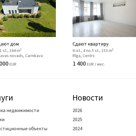
ают дом
Сдают квартиру
2
2
 1 st., 164 m
6 ist., 4 no 5 st., 153 m
kavas novads, Carnikava
Rīga, Centrs
 000
1 400
EUR
EUR / мес.
луги
Новости
ка недвижимости
2026
ки
2025
стиционные объекты
2024