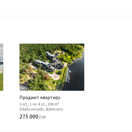
Продают квартиру
2
3 ist., 1 no 4 st., 106 m
Ādažu novads, Baltezers
275 000
EUR