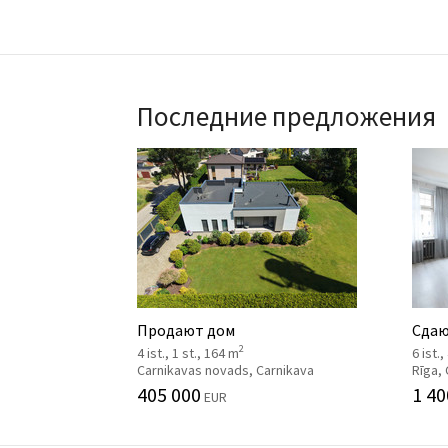
Последние предложения
Продают дом
Сдаю
2
4 ist., 1 st., 164 m
6 ist.
Carnikavas novads, Carnikava
Rīga,
405 000
1 40
EUR