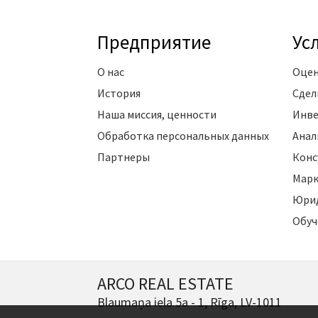
Предприятие
Ус
О нас
Оцен
История
Сдел
Наша миссия, ценности
Инве
Обработка персональных данных
Анал
Партнеры
Конс
Марк
Юрид
Обуч
ARCO REAL ESTATE
Blaumaņa iela 5a - 1, Rīga, LV-1011