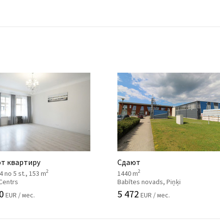
т квартиру
Сдают
2
2
, 4 no 5 st., 153 m
1440 m
 Centrs
Babītes novads, Piņķi
0
5 472
EUR / мес.
EUR / мес.