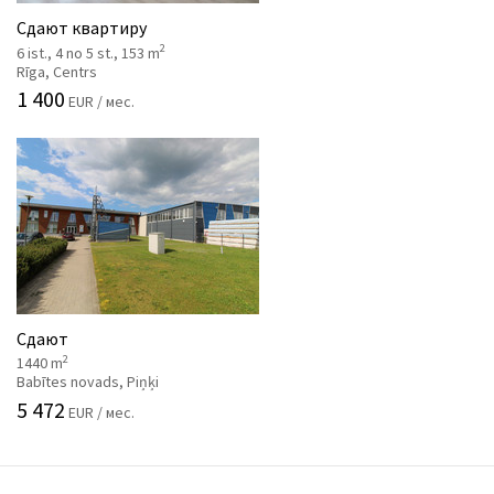
Сдают квартиру
2
6 ist., 4 no 5 st., 153 m
Rīga, Centrs
1 400
EUR / мес.
Сдают
2
1440 m
Babītes novads, Piņķi
5 472
EUR / мес.