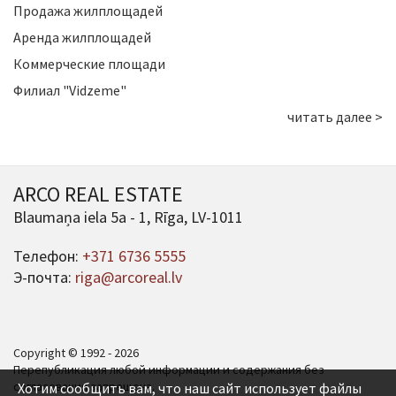
Продажа жилплощадей
Аренда жилплощадей
Коммерческие площади
Филиал "Vidzeme"
читать далее >
ARCO REAL ESTATE
Blaumaņa iela 5a - 1, Rīga, LV-1011
Телефон:
+371 6736 5555
Э-почта:
riga@arcoreal.lv
Copyright © 1992 - 2026
Перепубликация любой информации и содержания без
согласования запрещена.
Хотим сообщить вам, что наш сайт использует файлы