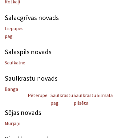
Rotkaļi
Salacgrīvas novads
Liepupes
pag.
Salaspils novads
Saulkalne
Saulkrastu novads
Banga
Pēterupe
Saulkrastu
Saulkrastu
Silmala
pag.
pilsēta
Sējas novads
Murjāņi