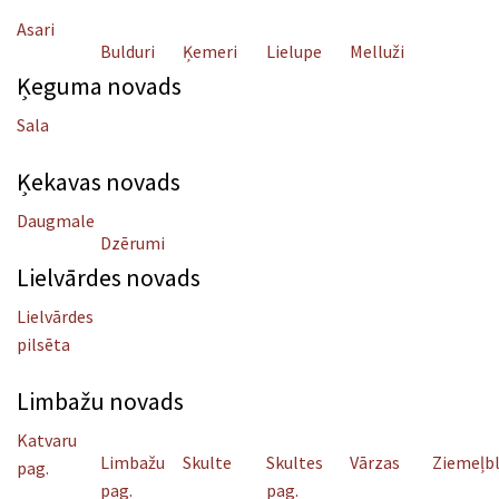
Asari
Bulduri
Ķemeri
Lielupe
Melluži
Ķeguma novads
Sala
Ķekavas novads
Daugmale
Dzērumi
Lielvārdes novads
Lielvārdes
pilsēta
Limbažu novads
Katvaru
Limbažu
Skulte
Skultes
Vārzas
Ziemeļb
pag.
pag.
pag.