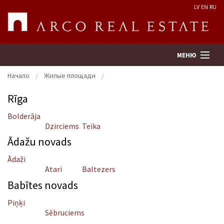
LV
EN
RU
МЕНЮ
Начало
Жилые площади
Rīga
Поиск
Bolderāja
Dzirciems
Teika
Оценка недвижимости
Ādažu novads
Предприятие
Ādaži
Atari
Baltezers
Услуги
Babītes novads
Piņķi
Kонтакты
Sēbruciems