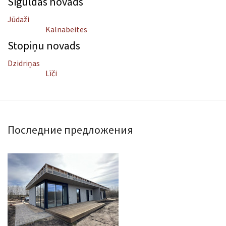
Siguldas novads
Jūdaži
Kalnabeites
Stopiņu novads
Dzidriņas
Līči
Последние предложения