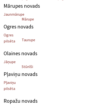
Mārupes novads
Jaunmārupe
Mārupe
Ogres novads
Ogres
Taurupe
pilsēta
Olaines novads
Jāņupe
Stūnīši
Pļaviņu novads
Pļaviņu
pilsēta
Ropažu novads