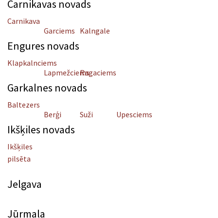
Carnikavas novads
Carnikava
Garciems
Kalngale
Engures novads
Klapkalnciems
Lapmežciems
Ragaciems
Garkalnes novads
Baltezers
Berģi
Suži
Upesciems
Ikšķiles novads
Ikšķiles
pilsēta
Jelgava
Jūrmala