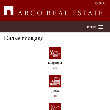
LV
EN
RU
МЕНЮ
Жилые площади
Поиск
Оценка недвижимости
Kвартиры
232
Предприятие
Услуги
Дома
48
Kонтакты