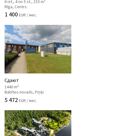
2
6 ist., 4 no 5 st., 153 m
Rīga, Centrs
1 400
EUR / мес.
Сдают
2
1440 m
Babītes novads, Piņķi
5 472
EUR / мес.