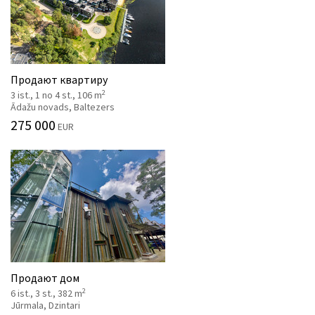
Продают квартиру
2
3 ist., 1 no 4 st., 106 m
Ādažu novads, Baltezers
275 000
EUR
Продают дом
2
6 ist., 3 st., 382 m
Jūrmala, Dzintari