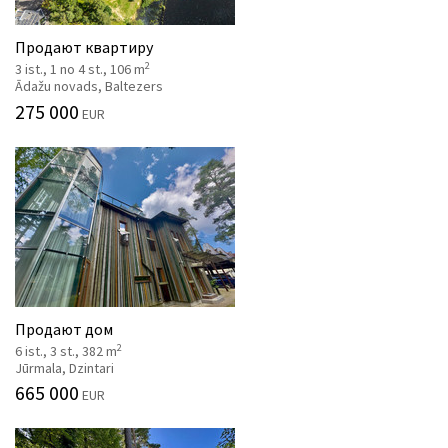
Продают квартиру
2
3 ist., 1 no 4 st., 106 m
Ādažu novads, Baltezers
275 000
EUR
Продают дом
2
6 ist., 3 st., 382 m
Jūrmala, Dzintari
665 000
EUR