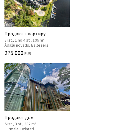
Продают квартиру
2
3 ist., 1 no 4 st., 106 m
Ādažu novads, Baltezers
275 000
EUR
Продают дом
2
6 ist., 3 st., 382 m
Jūrmala, Dzintari