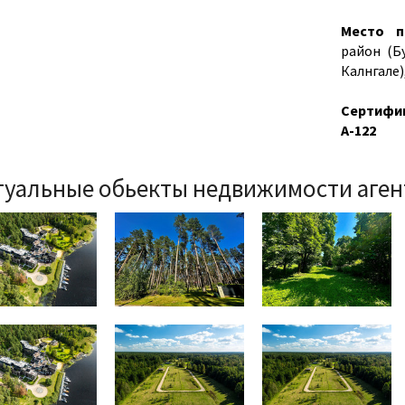
Место п
район (Б
Калнгале)
Сертифиц
А-122
туальные обьекты недвижимости аген