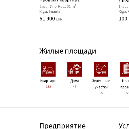
2
2 ist., 7 no 9 st., 51 m
1 ist.,
Rīga, Imanta
Rīga,
61 900
100
EUR
Жилые площади
Kвартиры
Дома
Земельные
Нов
238
48
участки
прое
55
15
Предприятие
Ус