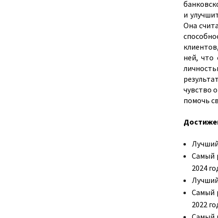
банковск
и улучши
Она счит
способно
клиентов
ней, что
личност
результа
чувство 
помочь с
Достиже
Лучший 
Самый 
2024 го
Лучший 
Самый 
2022 го
Самый 