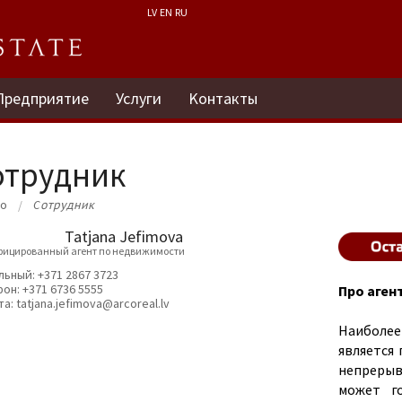
LV
EN
RU
Предприятие
Услуги
Kонтакты
отрудник
ло
Cотрудник
Tatjana Jefimova
фицированный агент по недвижимости
льный:
+371 2867 3723
фон:
+371 6736 5555
Про аген
та:
tatjana.jefimova@arcoreal.lv
Наиболее
является
непреры
может г