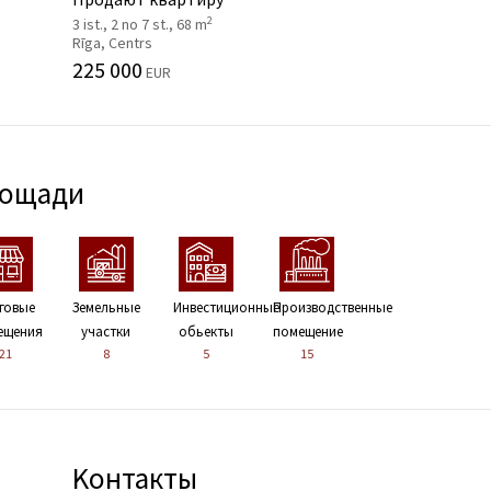
2
3 ist., 2 no 7 st., 68 m
Rīga, Centrs
225 000
EUR
лощади
говые
Земельные
Инвестиционные
Производственные
ещения
участки
обьекты
помещение
21
8
5
15
Kонтакты