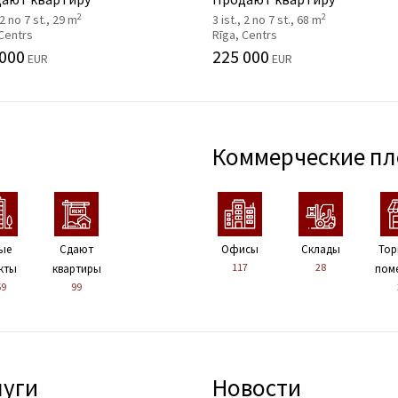
2
2
 2 no 7 st., 29 m
3 ist., 2 no 7 st., 68 m
 Centrs
Rīga, Centrs
 000
225 000
EUR
EUR
Коммерческие п
ые
Сдают
Офисы
Склады
Тор
117
28
кты
квартиры
пом
59
99
луги
Новости