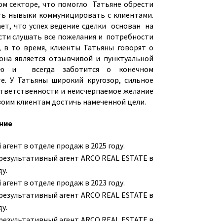
ом секторе, что помогло Татьяне обрести
ть нывыки коммуницировать с клиентами.
ает, что успех ведение сделки основан на
сти слушать все пожелания и потребности
, в то время, клиенты Татьяны говорят о
 она является отзывчивой и пунктуальной
ью и всегда заботится о конечном
те. У Татьяны широкий кругозор, сильное
ответственности и неисчерпаемое желание
воим клиентам достичь намеченной цели.
ние
агент в отделе продаж в 2025 году.
pезультативный агент ARCO REAL ESTATE в
ду.
агент в отделе продаж в 2023 году.
pезультативный агент ARCO REAL ESTATE в
ду.
pезультативный агент ARCO REAL ESTATE в