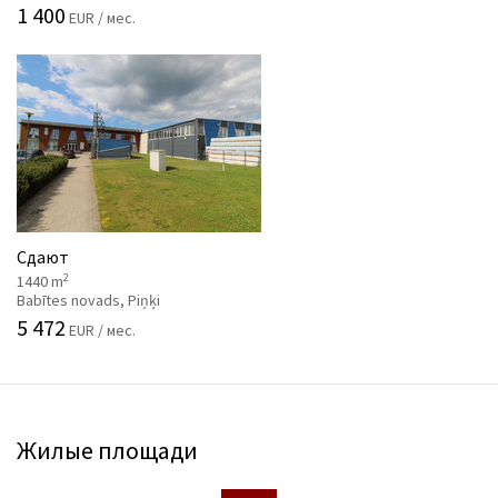
1 400
EUR / мес.
Сдают
2
1440 m
Babītes novads, Piņķi
5 472
EUR / мес.
Жилые площади