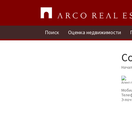
Поиск
Оценка недвижимости
C
Нача
Агент
Моби
Теле
Э-поч