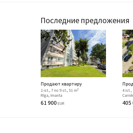
Последние предложения
Продают квартиру
Прод
2
2 ist., 7 no 9 st., 51 m
4 ist.,
Rīga, Imanta
Carni
61 900
405
EUR