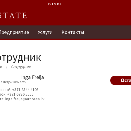
LV
EN
RU
Предприятие
Услуги
Kонтакты
отрудник
ло
Cотрудник
Inga Freija
 по недвижимости
льный:
+371 2544 4108
фон:
+371 6736 5555
та:
inga.freija@arcoreal.lv