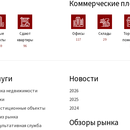
Коммерческие п
ые
Сдают
Офисы
Склады
Тор
117
29
кты
квартиры
пом
59
96
луги
Новости
ка недвижимости
2026
ки
2025
стиционные объекты
2024
из рынка
Oбзоры рынка
ультативная служба