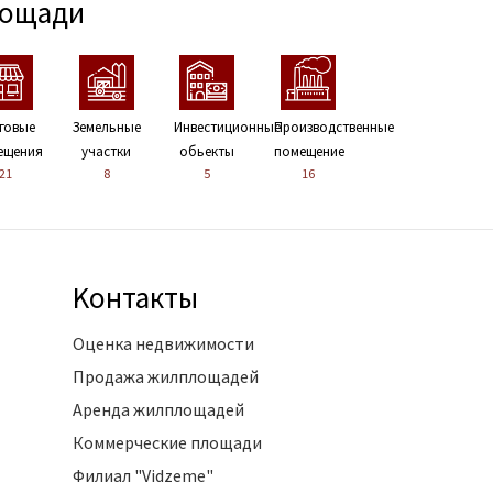
лощади
говые
Земельные
Инвестиционные
Производственные
ещения
участки
обьекты
помещение
21
8
5
16
Kонтакты
Оценка недвижимости
Продажа жилплощадей
Аренда жилплощадей
Коммерческие площади
Филиал "Vidzeme"