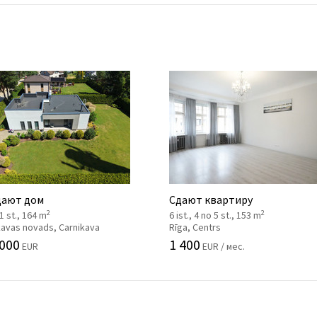
ают дом
Сдают квартиру
2
2
 1 st., 164 m
6 ist., 4 no 5 st., 153 m
kavas novads, Carnikava
Rīga, Centrs
 000
1 400
EUR
EUR / мес.