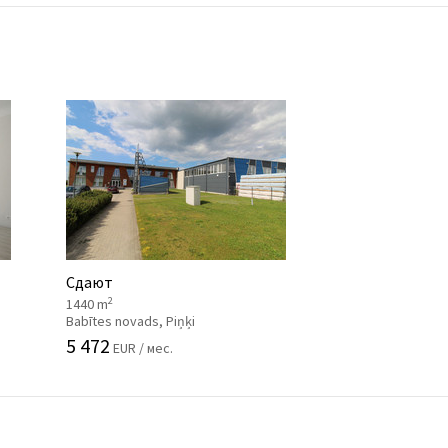
Сдают
2
1440 m
Babītes novads, Piņķi
5 472
EUR / мес.