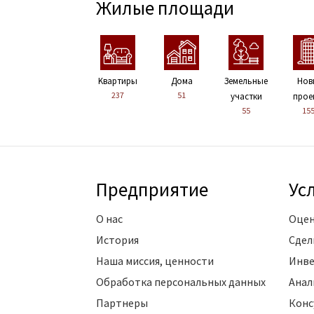
Жилые площади
Kвартиры
Дома
Земельные
Нов
237
51
участки
прое
55
15
Предприятие
Ус
О нас
Оцен
История
Сдел
Наша миссия, ценности
Инве
Обработка персональных данных
Анал
Партнеры
Конс