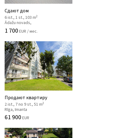
Сдают дом
2
6 ist., 1 st., 103 m
Ādažu novads,
1 700
EUR / мес.
Продают квартиру
2
2 ist., 7 no 9 st., 51 m
Rīga, Imanta
61 900
EUR