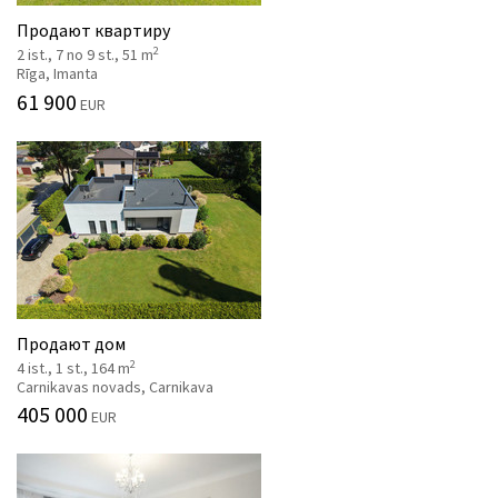
Продают квартиру
2
2 ist., 7 no 9 st., 51 m
Rīga, Imanta
61 900
EUR
Продают дом
2
4 ist., 1 st., 164 m
Carnikavas novads, Carnikava
405 000
EUR