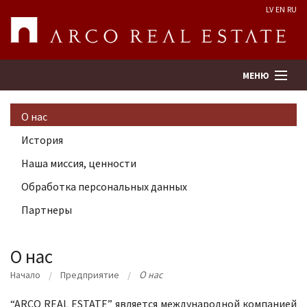
LV
EN
RU
МЕНЮ
О нас
Поиск
История
Наша миссия, ценности
Оценка недвижимости
Обработка персональных данных
Предприятие
Партнеры
Услуги
О нас
Начало
Предприятие
О нас
Kонтакты
“ARCO REAL ESTATE” является международной компанией