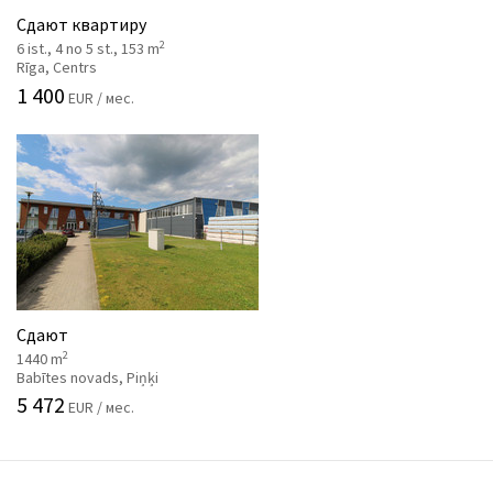
Сдают квартиру
2
6 ist., 4 no 5 st., 153 m
Rīga, Centrs
1 400
EUR / мес.
Сдают
2
1440 m
Babītes novads, Piņķi
5 472
EUR / мес.