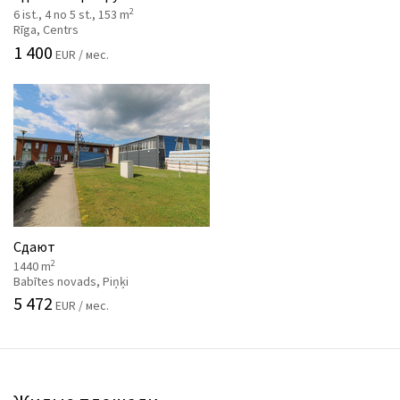
2
6 ist., 4 no 5 st., 153 m
Rīga, Centrs
1 400
EUR / мес.
Сдают
2
1440 m
Babītes novads, Piņķi
5 472
EUR / мес.