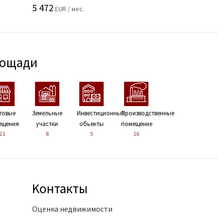
5 472
EUR / мес.
лощади
говые
Земельные
Инвестиционные
Производственные
ещения
участки
обьекты
помещение
21
8
5
16
Kонтакты
Оценка недвижимости