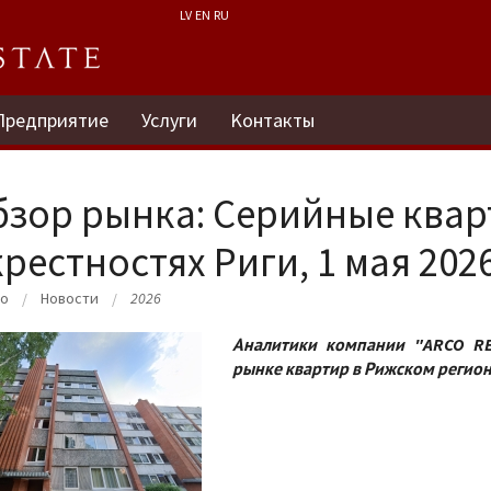
LV
EN
RU
Предприятие
Услуги
Kонтакты
бзор рынка: Серийные квар
рестностях Риги, 1 мая 202
ло
Hовости
2026
Аналитики компании "ARCO RE
рынке квартир в Рижском регионе