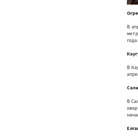
Огре
В ап
метр
года.
Кауг
В Ка
апре
Сала
В Са
квар
нача
Елга