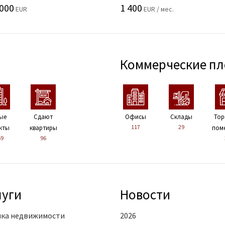
 000
1 400
EUR
EUR / мес.
Коммерческие п
ые
Сдают
Офисы
Склады
Тор
117
29
кты
квартиры
пом
59
96
луги
Новости
ка недвижимости
2026