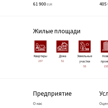
61 900
405
EUR
Жилые площади
Kвартиры
Дома
Земельные
Нов
237
51
участки
прое
55
15
Предприятие
Ус
О нас
Оцен