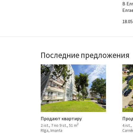
В Ел
Елга
18.05
Последние предложения
Продают квартиру
Прод
2
2 ist., 7 no 9 st., 51 m
4 ist.,
Rīga, Imanta
Carni