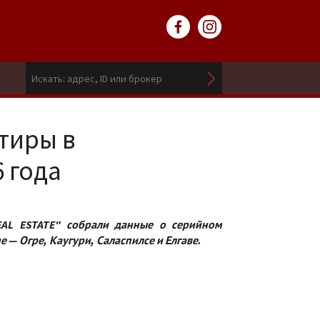
тиры в
6 года
AL ESTATE" собрали данные о серийном
 — Огре, Каугури, Саласпилсе и Елгаве.