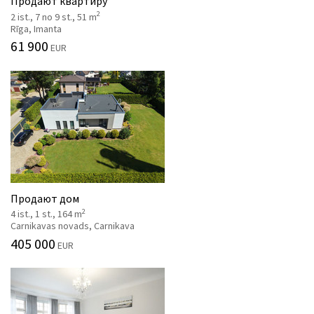
Продают квартиру
2
2 ist., 7 no 9 st., 51 m
Rīga, Imanta
61 900
EUR
Продают дом
2
4 ist., 1 st., 164 m
Carnikavas novads, Carnikava
405 000
EUR