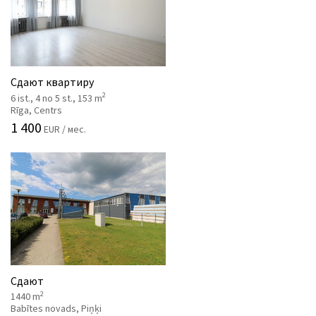
Сдают квартиру
2
6 ist., 4 no 5 st., 153 m
Rīga, Centrs
1 400
EUR / мес.
Сдают
2
1440 m
Babītes novads, Piņķi